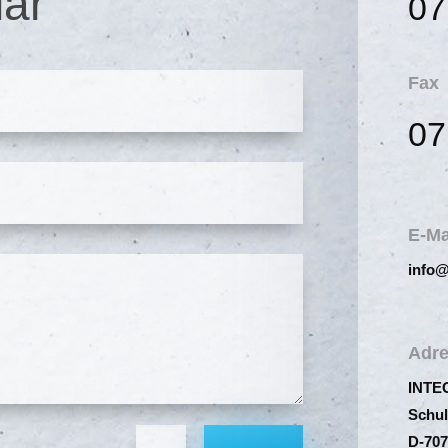
lar
07
Fax
07
E-Ma
info@
Adr
INTEG
Schul
D-707