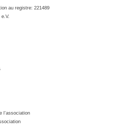
ion au registre: 221489
 e.V.
G
 l’association
ssociation