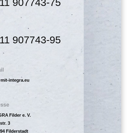
11 907743-75
11 907743-95
il
mit-integra.eu
esse
RA Filder e. V.
str. 3
94 Filderstadt