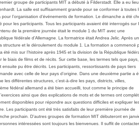
mier groupe de participants MIT a débuté à Filderstadt. Elle a eu lieu
tenhardt. La salle est suffisamment grande pour se conformer à toutes 
 pour l’organisation d’événements de formation. Le dimanche a été cho
ié pour les participants. Tous les participants avaient été interrogés sur 
ontenu de la première journée était le module 1 du MIT avec une
épublique fédérale d’Allemagne. La formatrice était Andrea Jelic. Après u
la structure et le déroulement du module 1. La formation a commencé 
a été mis sur l’histoire après 1945 et la division de la République fédér
le biais de films et de récits. Sur cette base, les termes tels que pays,
 ont ensuite pu être décrits. Les participants, ressortissants de pays tiers
lemande avec celle de leur pays d’origine. Dans une deuxième partie a é
es différentes structures, c’est-à-dire les pays, districts, villes,
ème fédéral allemand a été bien accueilli, tout comme le principe de
 d’exercices ainsi que des explications de mots et de termes ont complét
ment disponibles pour répondre aux questions difficiles et expliquer le
e. Les participants ont été très satisfaits de leur première journée de
anche prochain. D’autres groupes de formation MIT débuteront en janvi
rsonnes intéressées sont toujours les bienvenues. Il suffit de contacte