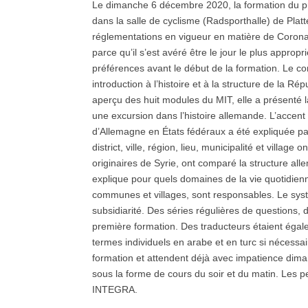
Le dimanche 6 décembre 2020, la formation du pre
dans la salle de cyclisme (Radsporthalle) de Plat
réglementations en vigueur en matière de Corona
parce qu’il s’est avéré être le jour le plus appropr
préférences avant le début de la formation. Le c
introduction à l’histoire et à la structure de la R
aperçu des huit modules du MIT, elle a présenté 
une excursion dans l’histoire allemande. L’accent 
d’Allemagne en États fédéraux a été expliquée par 
district, ville, région, lieu, municipalité et village
originaires de Syrie, ont comparé la structure al
explique pour quels domaines de la vie quotidienne l
communes et villages, sont responsables. Le syst
subsidiarité. Des séries régulières de questions,
première formation. Des traducteurs étaient égale
termes individuels en arabe et en turc si nécessair
formation et attendent déjà avec impatience dim
sous la forme de cours du soir et du matin. Les pe
INTEGRA.