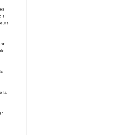
les
isi
leurs
n
par
ale
té
é la
s
er
r