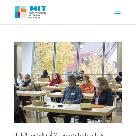
أبلغ المؤتمر الأول ل MIT عن الدورات التدريبية