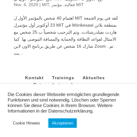
Nov. 4, 2020
|
MIT
,
,
فعالية
مؤتمر MIT
اهتمام 40 شخص بالمؤتمر الأول ل MIT عُقد في يوم الجمعة
23 أوكتوبر أول مؤتمرل MIT في Mörikesaal بمنطقة بلاتن
هاردت بفيلدرشتادت. وتم الترحيب شخصياً ب 25 شخص مع
الامتثال لقواعد النظافة والحماية والمسافة الموصى بها. كما
شارك 16 شخص عن طريق برنامج الاون لاين Zoom . تم
بث...
Kontakt
Trainings
Aktuelles
Datenschutz
Impressum
Die Cookies dieser Webseite ermöglichen grundlegende
Funktionen und sind notwendig. Löschen oder Sperren
Copyright 2022 |
MIT Integra
|
Webagentur
können Sie diese Cookies in Ihrem Browser. Weitere
Informationen in der Datenschutzerklärung.
Cookie Hinweis
Akzeptieren