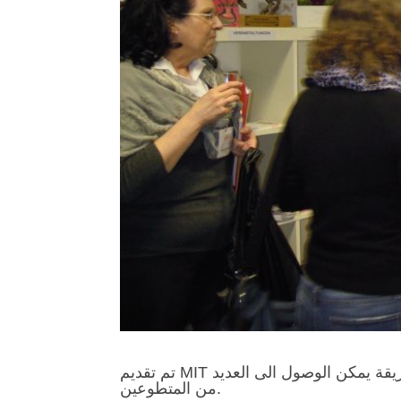
تم تقديم MIT في مؤتمرين للاندماج في فيلدرشتادت في عام 2019 . بهذه الطريقة يمكن الوصول الى العديد
من المتطوعين.