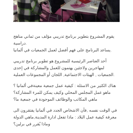
يقوم المشروع بتطوير برنامج تدريبي مؤلف من ثماني مناهج
دراسية.
يساعد البرنامج على فهم أفضل لعمل الجمعيات في ألمانيا.
أحد العناصر الرئيسية للمشروع هو تطوير برنامج تدريبي
لمهاجرين ولاجئين يهتمون للعمل والمشاركة في إحدى
الجمعيات , الهيئات الاجتماعية, اللجان أو المجموعات العملية.
هناك الكثير من الاسئلة : كيفية عمل جمعية معينةفي ألمانيا ؟
ماهو عمل المجلس المحلي وكيف يمكن للمرء المشاركة؟
ماهي المكاتب والوظائف الموجودة في جمعية ما؟
في الوقت نفسه ,فأن الاشخاص الجدد في ألمانيا يفتقرون الى
معرفة كيفية عمل البلاد : ماذا تفعل ادارة المدينة,ماهي الدولة
وماذا يٌقرر في برلين؟