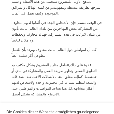
المناهج الاولى للمشروع ستجيب عن هذه الاسئلة و سيتم
شرحها بطريقة مبسطة ومفهومة,وعن كمية الهياكل والمرافق
الموجودة وكيف تعمل في ألمانيا.
في الوقت نفسه, فإن الأشخاص الجدد في ألمانيا لديهم مخاوف
من المشاركة .بعض المهاجرين من بلدان العالم الثالث يأتون
من بلدان لاترغب في هذه المشاركة. فهناك مخاوف وتحفظات
ولا مكان للخطأ.
كما أن لمواطنوا دول العالم الثالث مخاوف وتردد بأن للعمل
التطوعي اَثار سلبية أيضاً.
علاوة على ذلك,تتعامل مناهج المشروع بشكل مكثف مع
التطبيق العملي وتظهر طريقة العمل والمشاركةفي نادي أو
جمعيةما. كماإنه يتعلق أيضا بالاتصالات الاجتماعية,الصداقات
والمتعة لتنظيم شيئا ما في مجموعة واحدة ولأشخاص لدبهم
أفكار متشابهة.كل هذا يساعد المواطنات والمواطنين على
الاندماج والمشاركة بشكل أفضل.
Die Cookies dieser Webseite ermöglichen grundlegende