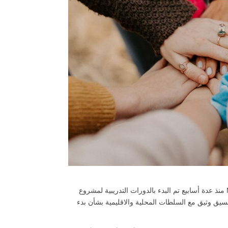
منذ عدة أسابيع تم البدء بالدورات التدريبية لمشروع MIT عبر الانترنيت . وفي حال تحسن حالة وباء الكورونا سيتم البدء بالتدريب من خلال
ق وثيق مع السلطات المحلية والاقليمية بشأن بدء