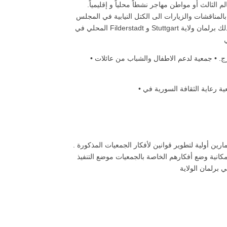
لثالث أو مواطن مهاجر نشطاً محلياً و إقليمياً.
مناقشات والزيارات الى الكتل النيابية في المجلس
المحلي في Filderstadt و Stuttgart وكذلك برلمان ولاية Baden-Württemberg يتم الآن اعداد كل هذه المرحلة الثالثة من المشروع والتي
• جمعية لمساعدة اللاجئين للاعتراف بالمؤهلات والمعرفة والمهارات المكتسبة في الخارج. • جمعية لدعم الاطفال والشباب من عائلات
رين أولية لتطوير قوانين لأفكار الجمعيات المذكورة .
كانية وضع أفكارهم الخاصة بالجمعيات موضع التنفيذ