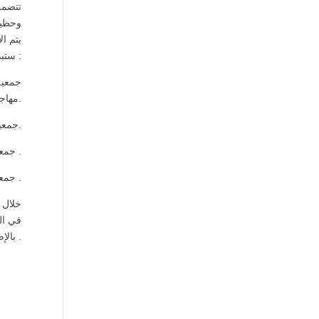
تتضمن
وحظيت
ستبدأبعد الانتهاء من الدورات التدريبية للمشروع. تتضمن بعض أفكار الجمعيات مايلي :
مهاجرة في انجاز الواجبات المنزلية.
• جمعية رعاية الثقافة السورية في Filderstadt • جمعية لتعزيز اللغة الالمانية المكتوبة والمنطوقة للأطفال والشباب.
• جمعية لتعزيز اللغة العربية للأطفال والشباب وخاصة اللغة العربية المكتوبة .
• جمعية العناية بالشعر للسيدات المحجبات .
خلال 
في ال
بالإضافة إلى ذلك يتم إعداد الملاحظات في الكتل البرلمانية والمجالس الاستشارية في برلمان الولاية .